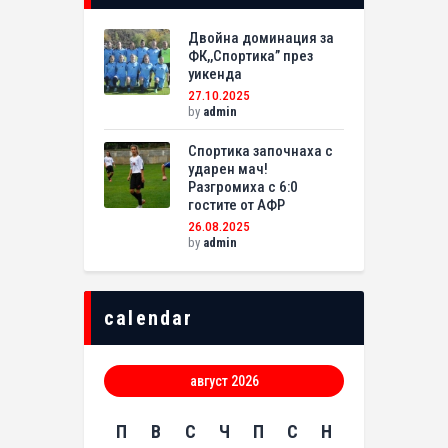
Двойна доминация за
ФК,,Спортика” през
уикенда
27.10.2025
by
admin
Спортика започнаха с
ударен мач!
Разгромиха с 6:0
гостите от АФР
26.08.2025
by
admin
calendar
август 2026
П
В
С
Ч
П
С
Н