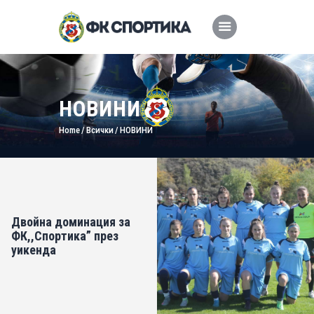
НОВИНИ
Home
Всички
НОВИНИ
Двойна доминация за
ФК,,Спортика” през
уикенда