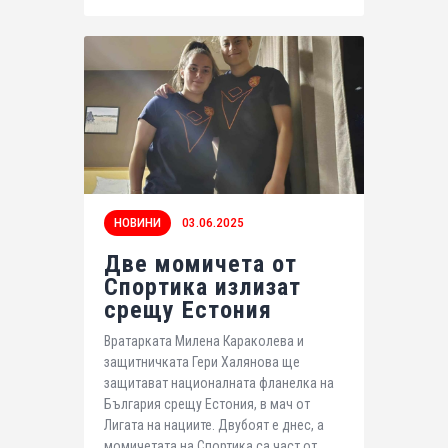
НОВИНИ
03.06.2025
Две момичета от
Спортика излизат
срещу Естония
Вратарката Милена Караколева и
защитничката Гери Халянова ще
защитават националната фланелка на
България срещу Естония, в мач от
Лигата на нациите. Двубоят е днес, а
момичетата на Спортика са част от