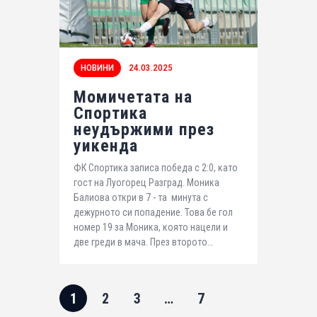
НОВИНИ
24.03.2025
Момичетата на
Спортика
неудържими през
уикенда
ФК Спортика записа победа с 2:0, като
гост на Луогорец Разград. Моника
Балиова откри в 7 - та минута с
дежурното си попадение. Това бе гол
номер 19 за Моника, която нацели и
две греди в мача. През второто…
1
2
3
…
7