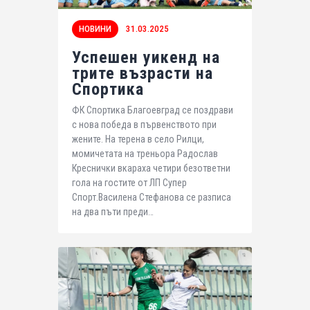
НОВИНИ
31.03.2025
Успешен уикенд на
трите възрасти на
Спортика
ФК Спортика Благоевград се поздрави
с нова победа в първенството при
жените. На терена в село Рилци,
момичетата на треньора Радослав
Креснички вкараха четири безответни
гола на гостите от ЛП Супер
Спорт.Василена Стефанова се разписа
на два пъти преди…