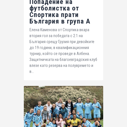
Попадение на
футболистка от
Спортика прати
България в група А
Елена Каменова от Спортика вкара
втория гол за победата с 2:1 на
България срещу Грузия при девойките
до 19 години, в квалификационния
турнир, който се проведе в Албена.
Защитничката на благоевградския клуб
влезе като резерва на полувремето и
в…