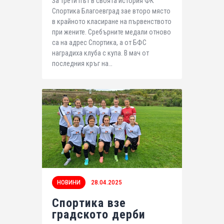
За трети път в своята история ФК
Спортика Благоевград зае второ място
в крайното класиране на първенството
при жените. Сребърните медали отново
са на адрес Спортика, а от БФС
наградиха клуба с купа. В мач от
последния кръг на…
НОВИНИ
28.04.2025
Спортика взе
градското дерби