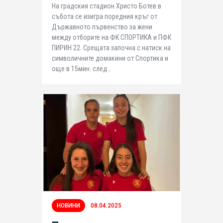
На градския стадион Христо Ботев в
събота се изигра поредния кръг от
Държавното първенство за жени
между отборите на ФК СПОРТИКА и ПФК
ПИРИН 22. Срещата започна с натиск на
символичните домакини от Спортика и
още в 15мин. след…
НОВИНИ
08.04.2025