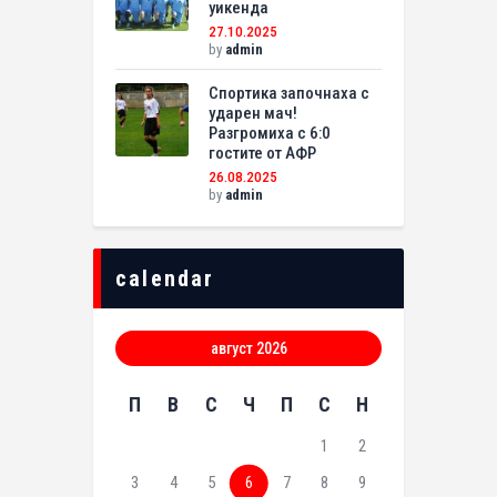
уикенда
27.10.2025
by
admin
Спортика започнаха с
ударен мач!
Разгромиха с 6:0
гостите от АФР
26.08.2025
by
admin
calendar
август 2026
П
В
С
Ч
П
С
Н
1
2
3
4
5
6
7
8
9