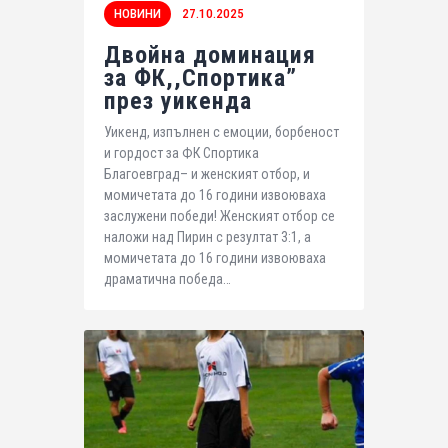
НОВИНИ
27.10.2025
Двойна доминация
за ФК,,Спортика”
през уикенда
Уикенд, изпълнен с емоции, борбеност
и гордост за ФК Спортика
Благоевград– и женският отбор, и
момичетата до 16 години извоюваха
заслужени победи! Женският отбор се
наложи над Пирин с резултат 3:1, а
момичетата до 16 години извоюваха
драматична победа…