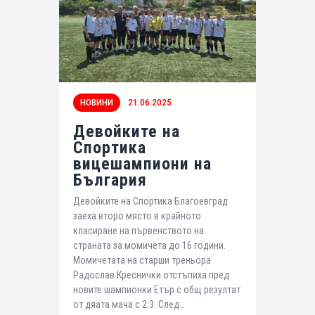
НОВИНИ
21.06.2025
Девойките на
Спортика
вицешампиони на
България
Девойките на Спортика Благоевград
заеха второ място в крайното
класиране на първенството на
страната за момичета до 16 години.
Момичетата на старши треньора
Радослав Креснички отстъпиха пред
новите шампионки Етър с общ резултат
от дяата мача с 2:3. След…