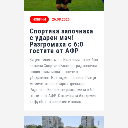
НОВИНИ
26.08.2025
Спортика започнаха
с ударен мач!
Разгромиха с 6:0
гостите от АФР
Вицешампионът на България по футбол
за жени Спортика Благоевград започна
новият шампионат повече от
убедително. На стадиона в село Рилци
момичетата на старши треньора
Радослав Креснички разгромиха с 6:0
гостите от АФР. Столичната Академия
за футболно развитие е новак…