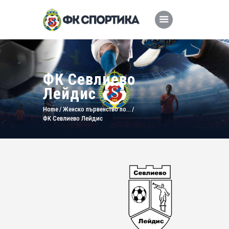
ФК Севлиево
Лейдис
Home
Женско първенство по...
ФК Севлиево Лейдис