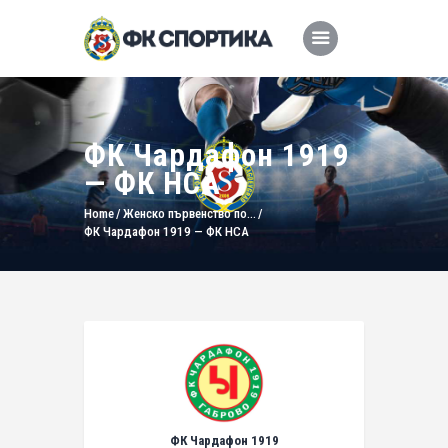
ФК Чардафон 1919
— ФК НСА
Home
Женско първенство по...
ФК Чардафон 1919 — ФК НСА
ФК Чардафон 1919