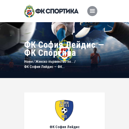
ФК София Лейдис —
ФК Спортика
Home
Женско първенство по...
ФК София Лейдис — ФК...
ФК София Лейдис