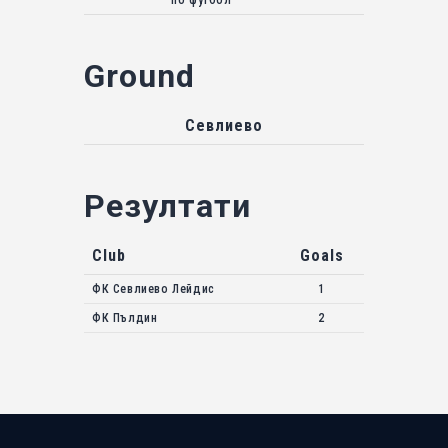
по футбол
Ground
Севлиево
Резултати
Club
Goals
ФК Севлиево Лейдис
1
ФК Пълдин
2