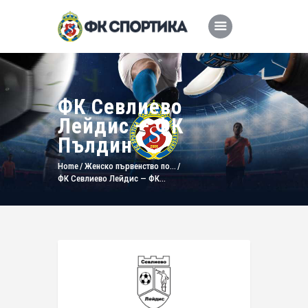
ФК Севлиево
Лейдис — ФК
Пълдин
Home
Женско първенство по...
ФК Севлиево Лейдис — ФК...