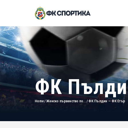
ФК Пълди
Home
Женско първенство по...
ФК Пълдин — ФК Етър