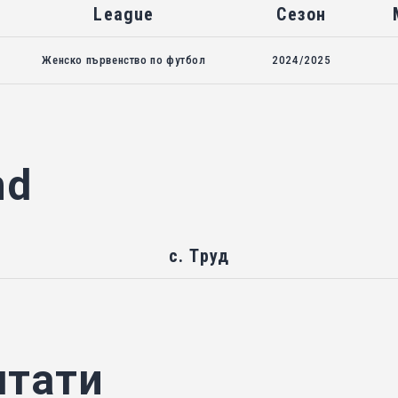
League
Сезон
Женско първенство по футбол
2024/2025
nd
с. Труд
лтати