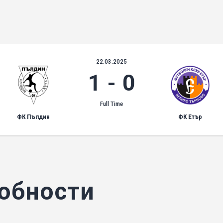
22.03.2025
1
-
0
Full Time
ФК Пълдин
ФК Етър
обности