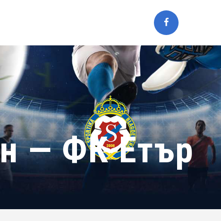
н — ФК Етър