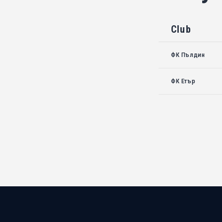
Club
ФК Пълдин
ФК Етър