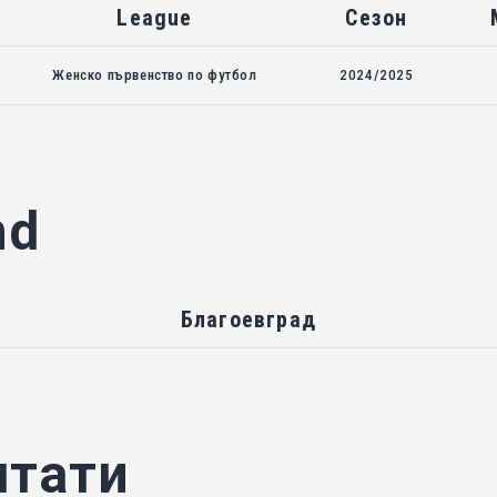
League
Сезон
Женско първенство по футбол
2024/2025
nd
Благоевград
лтати