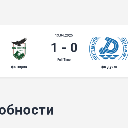
13.04.2025
1
-
0
Full Time
ФК Пирин
ФК Дунав
обности