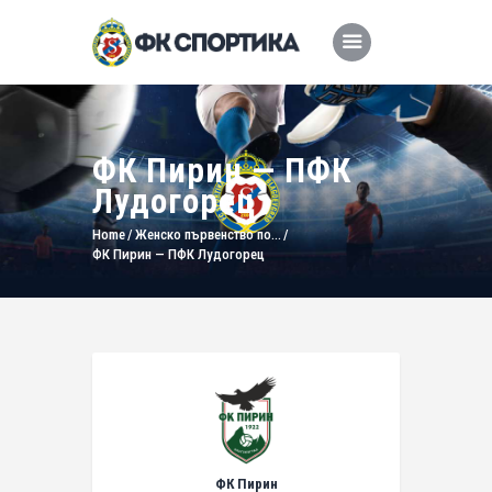
ФК Пирин — ПФК
Лудогорец
Home
Женско първенство по...
ФК Пирин — ПФК Лудогорец
ФК Пирин