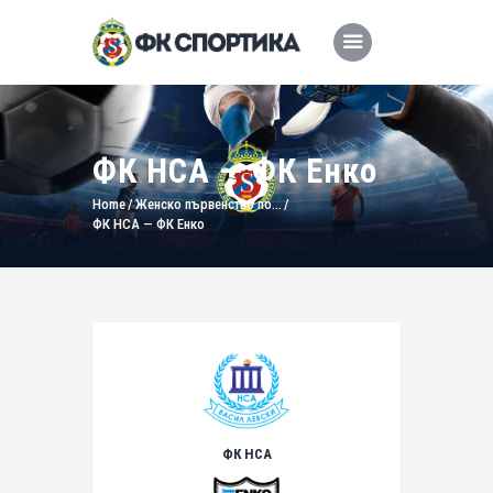
ФК НСА — ФК Енко
Home
Женско първенство по...
ФК НСА — ФК Енко
ФК НСА