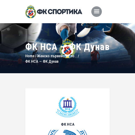
ФК НСА — ФК Дунав
Home
Женско първенство по...
ФК НСА — ФК Дунав
ФК НСА