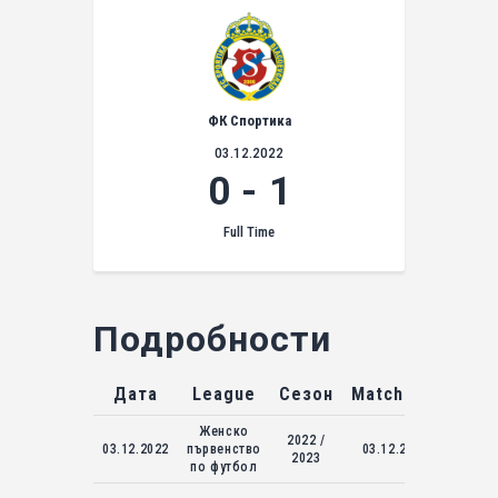
ФК Спортика
03.12.2022
0
-
1
Full Time
Подробности
Дата
League
Сезон
Match Day
Женско
2022 /
03.12.2022
първенство
03.12.2022
2023
по футбол