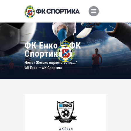
ФК Енко — ФК
Спортика
Home
Женско първенство по...
ФК Енко — ФК Спортика
ФК Енко