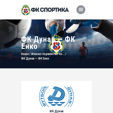
ФК Дунав — ФК
Енко
Home
Женско първенство по...
ФК Дунав — ФК Енко
ФК Дунав