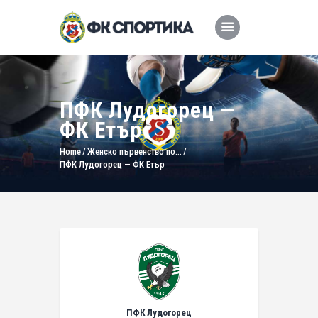
ПФК Лудогорец —
ФК Етър
Home
Женско първенство по...
ПФК Лудогорец — ФК Етър
ПФК Лудогорец