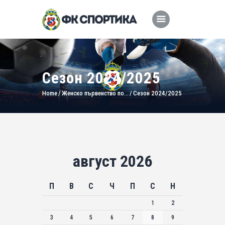
Сезон 2024/2025
Home
Женско първенство по...
Сезон 2024/2025
август 2026
П
В
С
Ч
П
С
Н
1
2
3
4
5
6
7
8
9